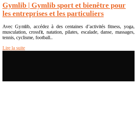
Gymlib | Gymlib sport et bienêtre pour
les entreprises et les par­ticu­liers
Avec Gymlib, accédez à des centaines d’activités fitness, yoga,
musculation, crossfit, natation, pilates, escalade, danse, massages,
tennis, cyclisme, football..
Lire la suite