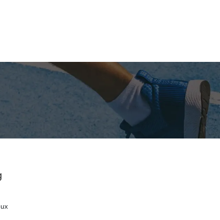
g
eux