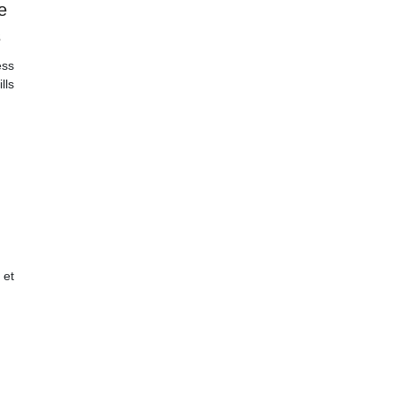
e
s
ess
lls
 et