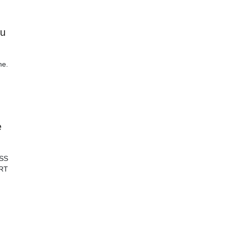
du
ne.
e
SS
RT