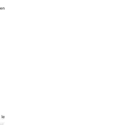
 en
 le
s…