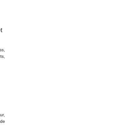
t
ss,
ts,
ur,
 de